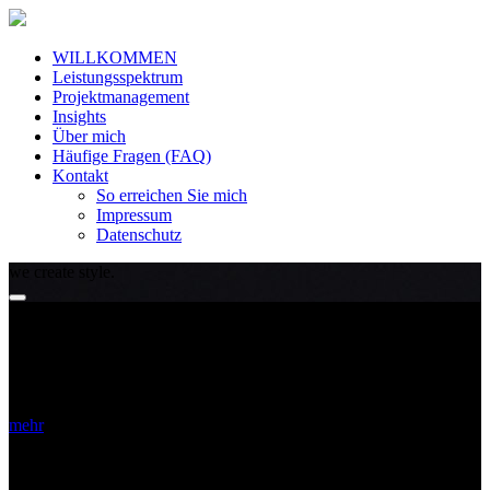
WILLKOMMEN
Leistungsspektrum
Projektmanagement
Insights
Über mich
Häufige Fragen (FAQ)
Kontakt
So erreichen Sie mich
Impressum
Datenschutz
we create style.
Leistungsspektrum
Sie sind auf der Suche nach einem ganzheitlichen Design-Konzept
mit einem hohen Anspruch an Qualität, Ästhetik, Schöngeist und
Materialien?
mehr
Lebensbereiche
Wir bieten Ihnen kreative und spannende Design-Lösungen für alle