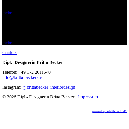
Lebensbereiche und Sinne.
mehr
Design ist unsere Passion.
Aus Kreativität, Neugier und Erfahrung entstehen für Sie großartige
Design-Projekte.
mehr
Cookies
Dipl.- Designerin Britta Becker
Telefon: +49 172 2611540
info@britta-becker.de
Instagram:
@brittabecker_interiordesign
© 2026 Dipl.- Designerin Britta Becker ·
Impressum
powered by webEdition CMS